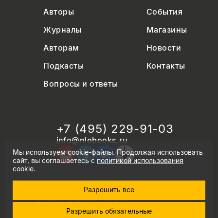
Авторы
События
Журналы
Магазины
Авторам
Новости
Подкасты
Контакты
Вопросы и ответы
+7 (495) 229-91-03
info@nlobooks.ru
Мы используем cookie-файлы. Продолжая использовать
сайт, вы соглашаетесь с
политикой использования
cookie
.
Разрешить все
© Новое литературное обозрение. 2026
правила продажи товаров
политика в области персональных данных
Разрешить обязательные
политика использования cookie