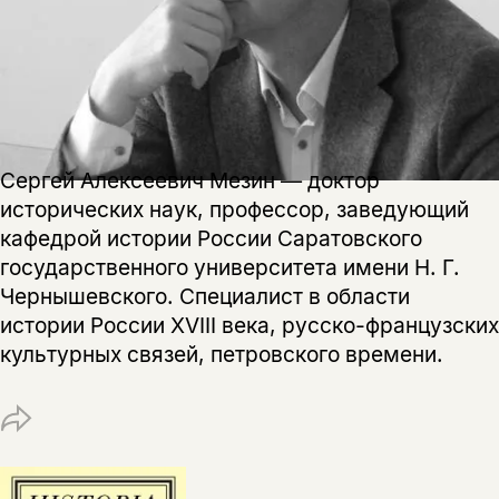
на склад получить письмо на указанный
За подписку дарим промокод на
электронный адрес.
Эта книга
скидку 15%
не предназначена для
несовершеннолетних
Скажите, пожалуйста,
Я соглашаюсь с
Политикой конфиденциальности
Сергей Алексеевич Мезин — доктор
вам уже исполнилось 18 лет?
Я соглашаюсь с
Политикой конфиденциальности
исторических наук, профессор, заведующий
кафедрой истории России Саратовского
подписаться
да
подписаться
государственного университета имени Н. Г.
Поделиться
Чернышевского. Специалист в области
нет, вернуться назад
истории России XVIII века, русско-французских
культурных связей, петровского времени.
Копировать
Вконтакте
Телеграм
Дзен
ссылку