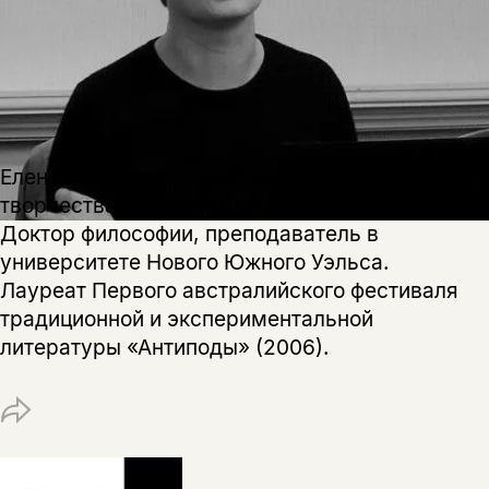
Елена Михайлик — поэт, исследователь
творчества Варлама Шаламова.
Доктор философии, преподаватель в
университете Нового Южного Уэльса.
Лауреат Первого австралийского фестиваля
традиционной и экспериментальной
литературы «Антиподы» (2006).
Этой книги временно
нет в продаже.
Подписка на рассылку