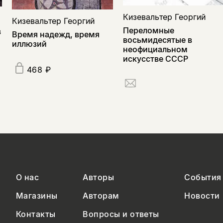
Кизевальтер Георгий
Кизевальтер Георгий
Переломные
в
Время надежд, время
восьмидесятые в
иллюзий
неофициальном
искусстве СССР
468 ₽
О нас
Авторы
События
Магазины
Авторам
Новости
Контакты
Вопросы и ответы