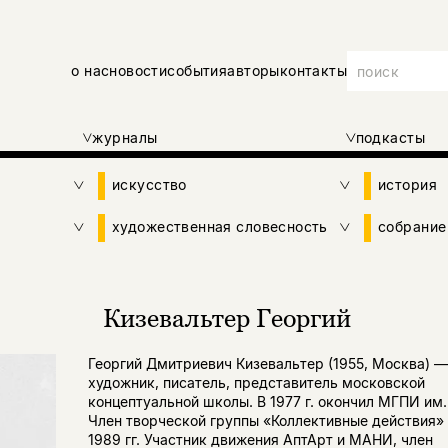
о нас
новости
события
авторы
контакты
журналы
подкасты
искусство
история
художественная словесность
собрание
Кизевальтер Георгий
Георгий Дмитриевич Кизевальтер (1955, Москва) —
художник, писатель, представитель московской
концептуальной школы. В 1977 г. окончил МГПИ им.
Член творческой группы «Коллективные действия» 
1989 гг. Участник движения АптАрт и МАНИ, член