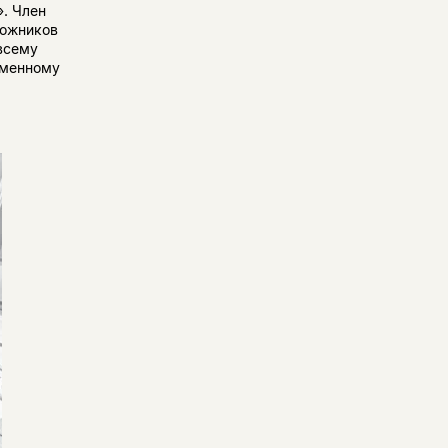
. Член
дожников
всему
еменному