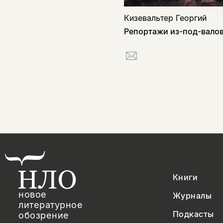
Кизевальтер Георгий
Репортажи из-под-вало
Книги
новое
Журналы
литературное
Подкасты
обозрение