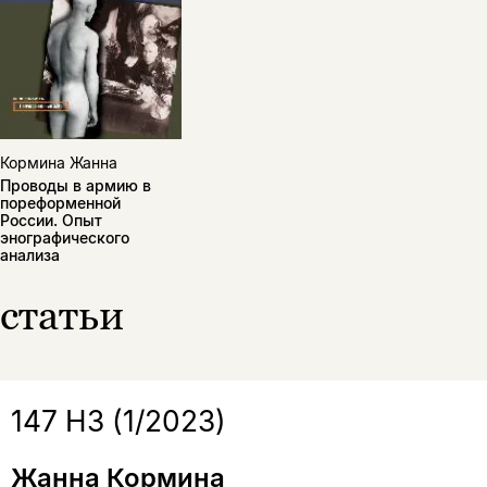
подписаться
да
подписаться
Поделиться
нет, вернуться назад
Кормина Жанна
Проводы в армию в
Копировать
Вконтакте
Телеграм
Дзен
пореформенной
ссылку
России. Опыт
энографического
анализа
статьи
147 НЗ (1/2023)
Жанна Кормина