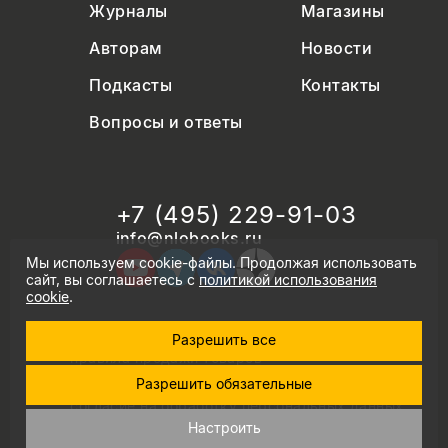
Журналы
Магазины
Авторам
Новости
Подкасты
Контакты
Вопросы и ответы
+7 (495) 229-91-03
info@nlobooks.ru
Мы используем cookie-файлы. Продолжая использовать
сайт, вы соглашаетесь с
политикой использования
cookie
.
Разрешить все
© Новое литературное обозрение. 2026
правила продажи товаров
политика в области персональных данных
Разрешить обязательные
политика использования cookie
согласие на обработку персональных данных
дизайн Дмитрия Черногаева
Настроить
разработка и запуск: