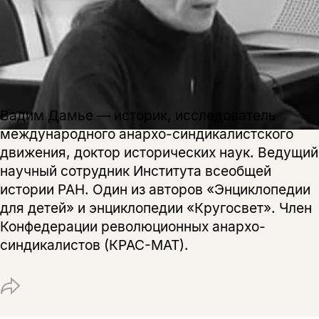
Вадим Дамье — историк, исследователь
международного анархо-синдикалистского
движения, доктор исторических наук. Ведущий
научный сотрудник Института всеобщей
Этой книги временно
истории РАН. Один из авторов «Энциклопедии
нет в продаже.
для детей» и энциклопедии «Кругосвет». Член
Подписка на рассылку
Конфедерации революционных анархо-
Вы можете подписаться на
синдикалистов (КРАС-МАТ).
Раз в неделю мы отправляем рассылку
уведомления, и при поступлении книги
о книгах и событиях «НЛО».
на склад получить письмо на указанный
За подписку дарим промокод на
электронный адрес.
Эта книга
скидку 15%
не предназначена для