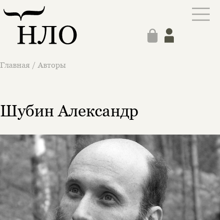
Главная
/
Авторы
Шубин Александр
Этой книги временно
нет в продаже.
Подписка на рассылку