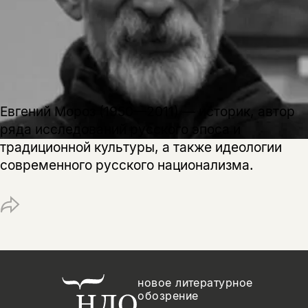
Поделиться
нет, вернуться назад
Копировать
Вконтакте
Телеграм
Дзен
ссылку
Евгений Мороз (1950—2011) — историк, автор
ряда исследований русского эпоса и
традиционной культуры, а также идеологии
современного русского национализма.
новое литературное
обозрение