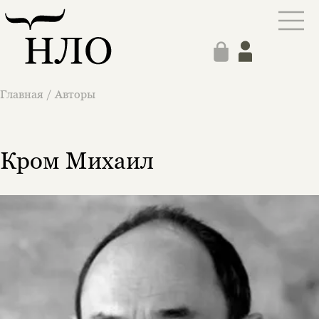
Главная
/
Авторы
Кром Михаил
Этой книги временно
нет в продаже.
Подписка на рассылку