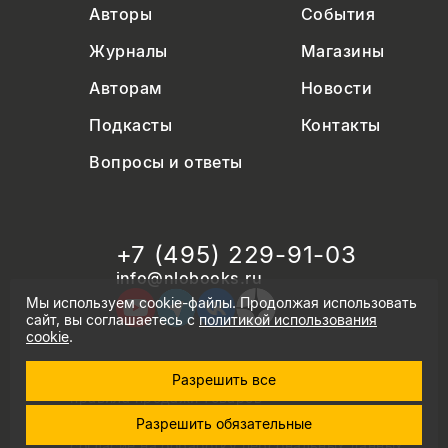
Авторы
События
Журналы
Магазины
Авторам
Новости
Подкасты
Контакты
Вопросы и ответы
+7 (495) 229-91-03
info@nlobooks.ru
Мы используем cookie-файлы. Продолжая использовать
сайт, вы соглашаетесь с
политикой использования
cookie
.
Разрешить все
© Новое литературное обозрение. 2026
правила продажи товаров
политика в области персональных данных
Разрешить обязательные
политика использования cookie
согласие на обработку персональных данных