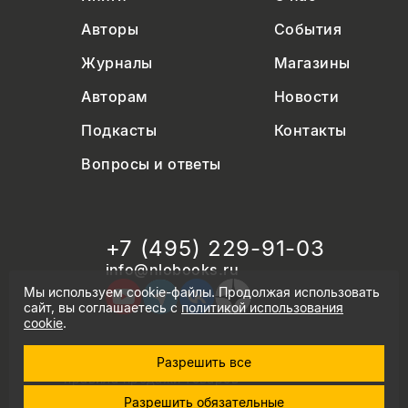
Авторы
События
Журналы
Магазины
Авторам
Новости
Подкасты
Контакты
Вопросы и ответы
+7 (495) 229-91-03
info@nlobooks.ru
Мы используем cookie-файлы. Продолжая использовать
сайт, вы соглашаетесь с
политикой использования
cookie
.
Разрешить все
© Новое литературное обозрение. 2026
правила продажи товаров
политика в области персональных данных
Разрешить обязательные
политика использования cookie