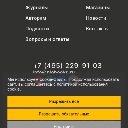
Журналы
Магазины
Авторам
Новости
Подкасты
Контакты
Вопросы и ответы
+7 (495) 229-91-03
info@nlobooks.ru
Мы используем cookie-файлы. Продолжая использовать
сайт, вы соглашаетесь с
политикой использования
cookie
.
Разрешить все
© Новое литературное обозрение. 2026
правила продажи товаров
политика в области персональных данных
Разрешить обязательные
политика использования cookie
согласие на обработку персональных данных
дизайн Дмитрия Черногаева
Настроить