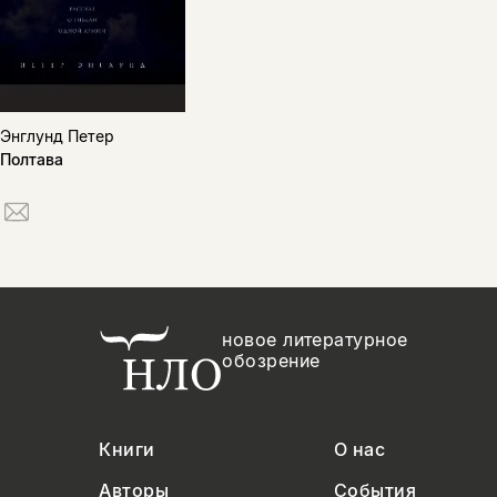
Энглунд Петер
Полтава
новое литературное
обозрение
Книги
О нас
Авторы
События