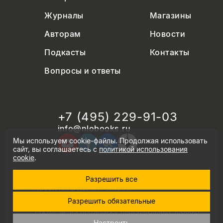
Журналы
Магазины
Авторам
Новости
Подкасты
Контакты
Вопросы и ответы
+7 (495) 229-91-03
info@nlobooks.ru
Мы используем cookie-файлы. Продолжая использовать
сайт, вы соглашаетесь с
политикой использования
cookie
.
Разрешить все
© Новое литературное обозрение. 2026
правила продажи товаров
политика в области персональных данных
Разрешить обязательные
политика использования cookie
согласие на обработку персональных данных
дизайн Дмитрия Черногаева
Настроить