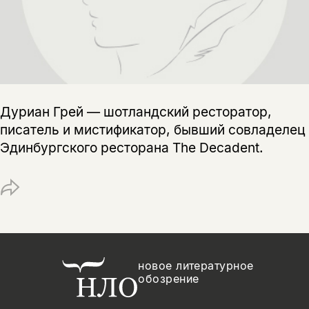
Поделиться
нет, вернуться назад
Копировать
Вконтакте
Телеграм
Дзен
ссылку
Дуриан Грей — шотландский ресторатор,
писатель и мистификатор, бывший совладелец
Эдинбургского ресторана The Decadent.
новое литературное
обозрение