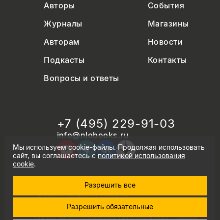
Авторы
События
Журналы
Магазины
Авторам
Новости
Подкасты
Контакты
Вопросы и ответы
+7 (495) 229-91-03
info@nlobooks.ru
Мы используем cookie-файлы. Продолжая использовать
сайт, вы соглашаетесь с
политикой использования
cookie
.
Разрешить все
© Новое литературное обозрение. 2026
правила продажи товаров
политика в области персональных данных
Разрешить обязательные
политика использования cookie
согласие на обработку персональных данных