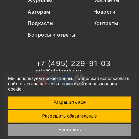
Журналы
Магазины
Авторам
Новости
Подкасты
Контакты
Вопросы и ответы
+7 (495) 229-91-03
info@nlobooks.ru
Мы используем cookie-файлы. Продолжая использовать
сайт, вы соглашаетесь с
политикой использования
cookie
.
Разрешить все
© Новое литературное обозрение. 2026
правила продажи товаров
политика в области персональных данных
Разрешить обязательные
политика использования cookie
согласие на обработку персональных данных
дизайн Дмитрия Черногаева
Настроить
разработка и запуск: