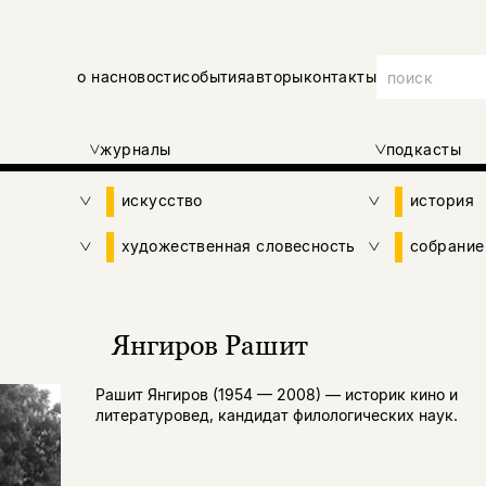
о нас
новости
события
авторы
контакты
журналы
подкасты
искусство
история
художественная словесность
собрание
Янгиров Рашит
Рашит Янгиров (1954 — 2008) — историк кино и
литературовед, кандидат филологических наук.