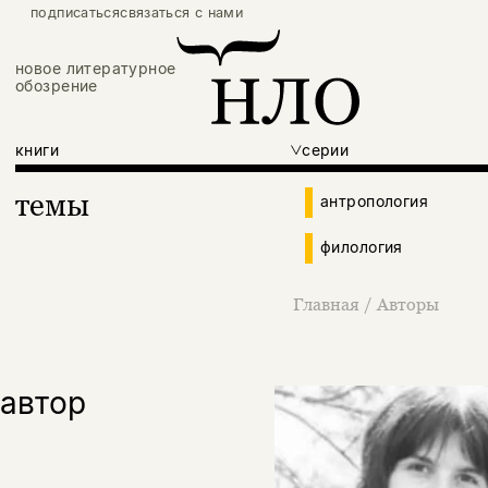
подписаться
связаться с нами
новое литературное
обозрение
книги
серии
темы
антропология
филология
Главная
/
Авторы
автор