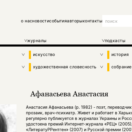
о нас
новости
события
авторы
контакты
журналы
подкасты
искусство
история
художественная словесность
собрание
Афанасьева Анастасия
Анастасия Афанасьева (р. 1982) - поэт, переводчик
прозаик, врач-психиатр. Живет и работает в Харьк
регулярно публикуется в журналах Украины и Росс
удостоена премий Интернет-журнала «РЕЦ» (2005)
«ЛитератуРРентген» (2007) и Русской премии (2007