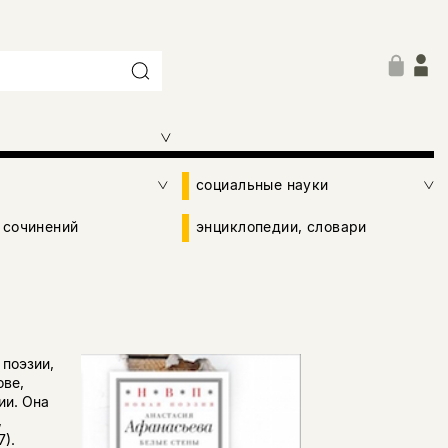
социальные науки
 сочинений
энциклопедии, словари
 поэзии,
ове,
ии. Она
,
).