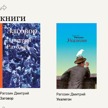
подписаться
да
подписаться
книги
Поделиться
нет, вернуться назад
Копировать
Вконтакте
Телеграм
Дзен
ссылку
Рагозин Дмитрий
Рагозин Дмитрий
Заговор
Укалегон