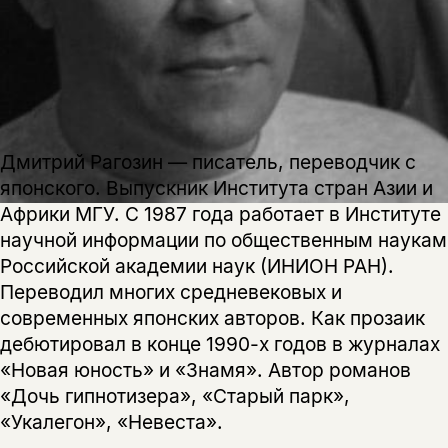
Этой книги временно
Дмитрий Рагозин — писатель, переводчик с
нет в продаже.
Подписка на рассылку
японского. Выпускник Института стран Азии и
Африки МГУ. С 1987 года работает в Институте
Вы можете подписаться на
Раз в неделю мы отправляем рассылку
научной информации по общественным наукам
уведомления, и при поступлении книги
о книгах и событиях «НЛО».
Российской академии наук (ИНИОН РАН).
на склад получить письмо на указанный
За подписку дарим промокод на
Переводил многих средневековых и
электронный адрес.
Эта книга
скидку 15%
современных японских авторов. Как прозаик
не предназначена для
дебютировал в конце 1990-х годов в журналах
несовершеннолетних
«Новая юность» и «Знамя». Автор романов
«Дочь гипнотизера», «Старый парк»,
Скажите, пожалуйста,
Я соглашаюсь с
Политикой конфиденциальности
«Укалегон», «Невеста».
вам уже исполнилось 18 лет?
Я соглашаюсь с
Политикой конфиденциальности