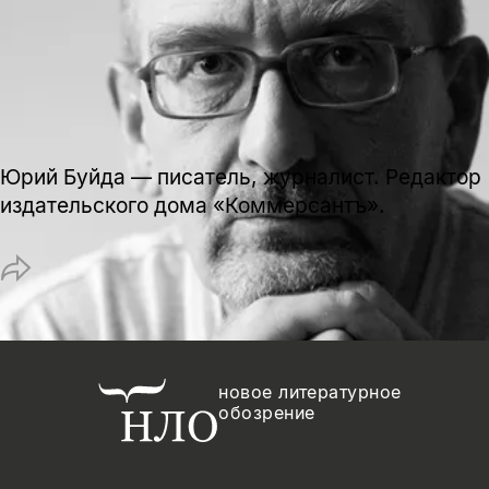
нет, вернуться назад
Копировать
Вконтакте
Телеграм
Дзен
ссылку
Юрий Буйда — писатель, журналист. Редактор
издательского дома «Коммерсантъ».
новое литературное
обозрение