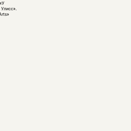
«У
 Улисс».
Arts»