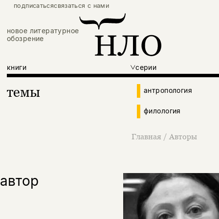
подписаться
связаться с нами
новое литературное
обозрение
книги
серии
темы
антропология
филология
Главная
/
Авторы
автор