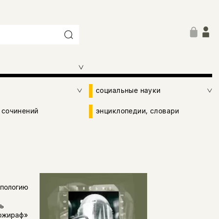
социальные науки
 сочинений
энциклопедии, словари
опологию
ь
ножираф»