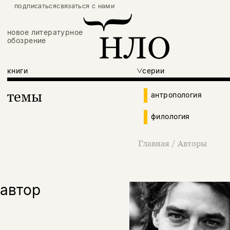
подписаться
связаться с нами
новое литературное
обозрение
книги
серии
темы
антропология
филология
Главная
/
Авторы
автор