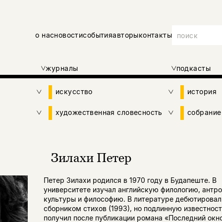
о нас
новости
события
авторы
контакты
журналы
подкасты
искусство
история
художественная словесность
собрание
Зилахи Петер
Петер Зилахи родился в 1970 году в Будапеште. В
университете изучал английскую филологию, антр
культуры и философию. В литературе дебютировал
сборником стихов (1993), но подлинную известност
получил после публикации романа «Последний ок