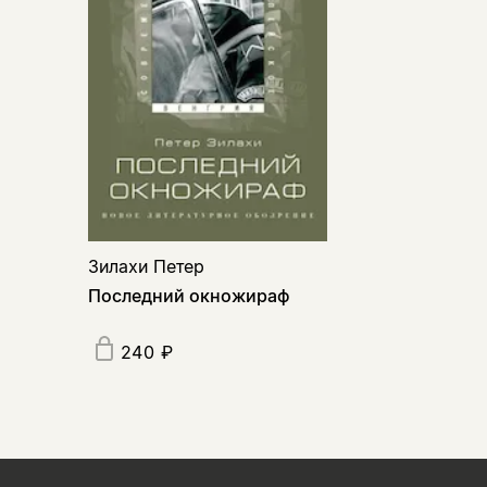
Зилахи Петер
Последний окножираф
240 ₽