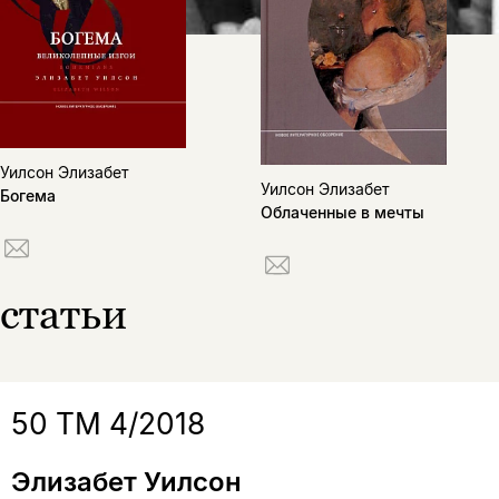
не предназначена для
несовершеннолетних
Скажите, пожалуйста,
Я соглашаюсь с
Политикой конфиденциальности
вам уже исполнилось 18 лет?
Я соглашаюсь с
Политикой конфиденциальности
Уилсон Элизабет
подписаться
Уилсон Элизабет
Богема
да
подписаться
Облаченные в мечты
Поделиться
нет, вернуться назад
статьи
Копировать
Вконтакте
Телеграм
Дзен
ссылку
50 ТМ 4/2018
Элизабет Уилсон