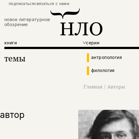
подписаться
связаться с нами
новое литературное
обозрение
книги
серии
темы
антропология
филология
Главная
/
Авторы
автор