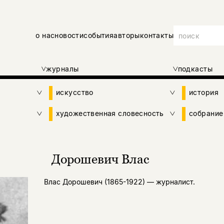
о нас
новости
события
авторы
контакты
журналы
подкасты
искусство
история
художественная словесность
собрание
Дорошевич Влас
Влас Дорошевич (1865-1922) — журналист.