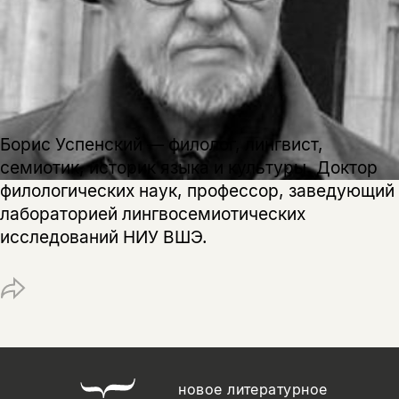
да
подписаться
Поделиться
нет, вернуться назад
Копировать
Вконтакте
Телеграм
Дзен
ссылку
Борис Успенский — филолог, лингвист,
семиотик, историк языка и культуры. Доктор
филологических наук, профессор, заведующий
лабораторией лингвосемиотических
исследований НИУ ВШЭ.
новое литературное