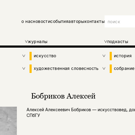
о нас
новости
события
авторы
контакты
журналы
подкасты
искусство
история
художественная словесность
собрание
Бобриков Алексей
Алексей Алексеевич Бобриков — искусствовед, до
СПбГУ