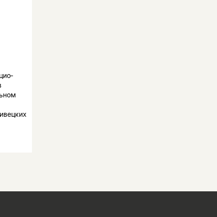
цио­
в
льном
а
нивецких