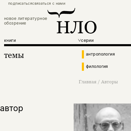
подписаться
связаться с нами
новое литературное
обозрение
книги
серии
темы
антропология
филология
Главная
/
Авторы
автор