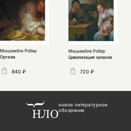
Мюшембле Робер
Мюшембле Робер
Оргазм
Цивилизация запахов
840 ₽
720 ₽
новое литературное
обозрение