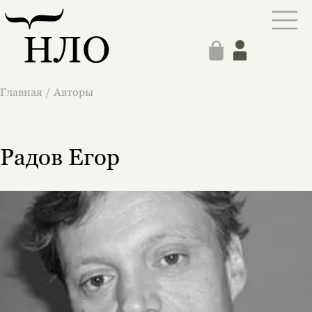
Главная
/
Авторы
Радов Егор
Этой книги временно
нет в продаже.
Подписка на рассылку