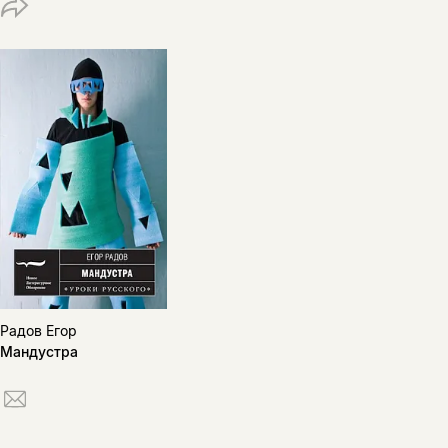
Радов Егор
Мандустра