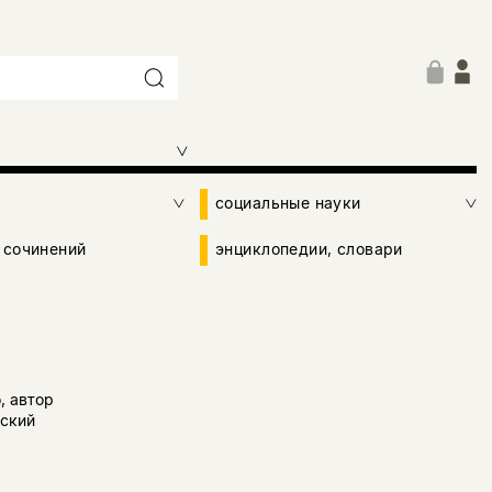
социальные науки
 сочинений
энциклопедии, словари
, автор
сский