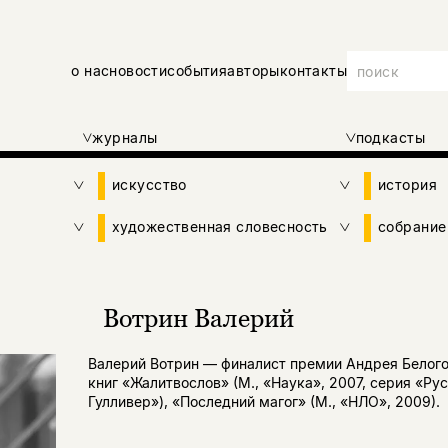
о нас
новости
события
авторы
контакты
журналы
подкасты
искусство
история
художественная словесность
собрание
Вотрин Валерий
Валерий Вотрин — финалист премии Андрея Белого
книг «Жалитвослов» (М., «Наука», 2007, серия «Ру
Гулливер»), «По­следний магог» (М., «НЛО», 2009).