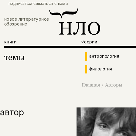
подписаться
связаться с нами
новое литературное
обозрение
книги
серии
темы
антропология
филология
Главная
/
Авторы
автор