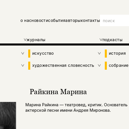
о нас
новости
события
авторы
контакты
журналы
подкасты
искусство
история
художественная словесность
собрание
Райкина Марина
Марина Райкина — театровед, критик. Основатель
актерской песни имени Андрея Миронова.