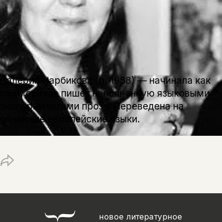
да
подписаться
Поделиться
нет, вернуться назад
Копировать
Вконтакте
Телеграм
Дзен
ссылку
Валерия Нарбикова (р. 1958) — начинала как
поэт, сейчас пишет наполненную языковыми
экспериментами прозу. Переведена на
основные европейские языки.
новое литературное