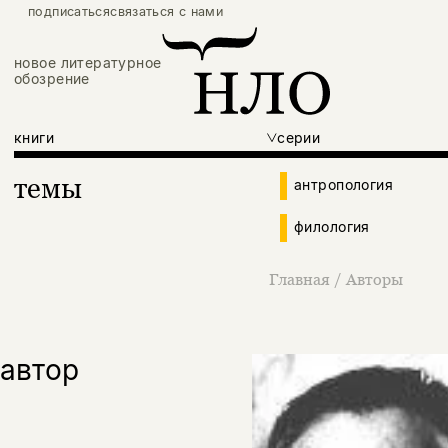
подписаться
связаться с нами
новое литературное
обозрение
книги
серии
темы
антропология
филология
Главная
/
Авторы
автор