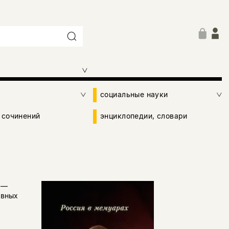
социальные науки
 сочинений
энциклопедии, словари
 —
авных