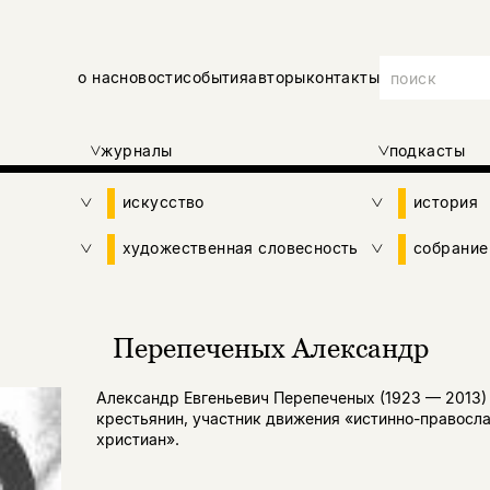
о нас
новости
события
авторы
контакты
журналы
подкасты
искусство
история
художественная словесность
собрание
Перепеченых Александр
Александр Евгеньевич Перепеченых (1923 — 2013)
крестьянин, участник движения «истинно-правосл
христиан».