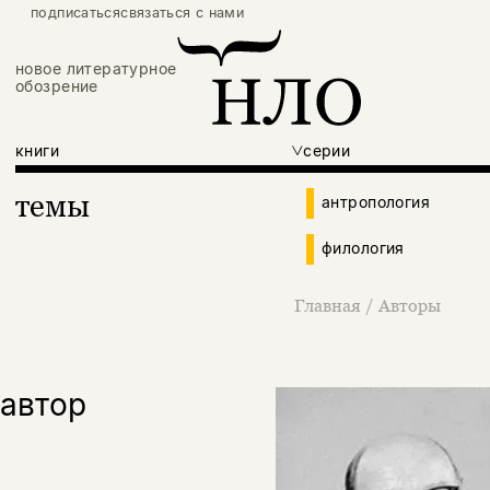
подписаться
связаться с нами
новое литературное
обозрение
книги
серии
темы
антропология
филология
Главная
/
Авторы
автор