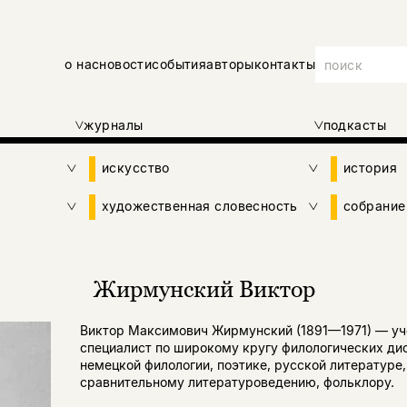
о нас
новости
события
авторы
контакты
журналы
подкасты
искусство
история
художественная словесность
собрание
Жирмунский Виктор
Виктор Максимович Жирмунский (1891—1971) — уч
специалист по широкому кругу филологических ди
немецкой филологии, поэтике, русской литературе,
сравнительному литературоведению, фольклору.