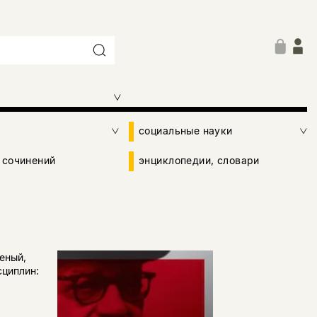
социальные науки
 сочинений
энциклопедии, словари
еный,
сциплин: