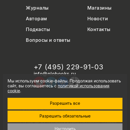
Журналы
Магазины
Авторам
Новости
Подкасты
Контакты
Вопросы и ответы
+7 (495) 229-91-03
info@nlobooks.ru
Мы используем cookie-файлы. Продолжая использовать
сайт, вы соглашаетесь с
политикой использования
cookie
.
Разрешить все
© Новое литературное обозрение. 2026
правила продажи товаров
политика в области персональных данных
Разрешить обязательные
политика использования cookie
согласие на обработку персональных данных
дизайн Дмитрия Черногаева
Настроить