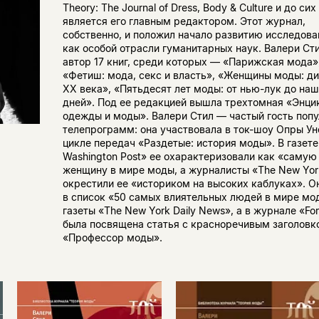
Theory: The Journal of Dress, Body & Culture и до сих
является его главным редактором. Этот журнал,
собственно, и положил начало развитию исследов
как особой отрасли гуманитарных наук. Валери Ст
автор 17 книг, среди которых — «Парижская мода»
«Фетиш: мода, секс и власть», «Женщины моды: д
XX века», «Пятьдесят лет моды: от нью-лук до на
дней». Под ее редакцией вышла трехтомная «Энци
одежды и моды». Валери Стил — частый гость поп
телепрограмм: она участвовала в ток-шоу Опры Ун
цикле передач «Раздетые: история моды». В газете
Washington Post» ее охарактеризовали как «саму
женщину в мире моды, а журналисты «The New Yor
окрестили ее «историком на высоких каблуках». О
в список «50 самых влиятельных людей в мире мо
газеты «The New York Daily News», а в журнале «Fo
была посвящена статья с красноречивым заголовк
«Профессор моды».