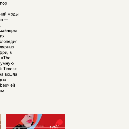
 пор
аний моды
ил —
,
изайнеры
ших
клопедия
улярных
фри, в
 «The
ю умную
k Times»
на вошла
ды»
rbes» ей
ом