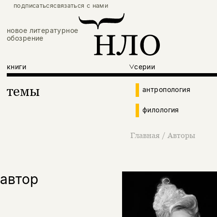
подписаться
связаться с нами
новое литературное
обозрение
книги
серии
темы
антропология
филология
Главная
/
Авторы
автор