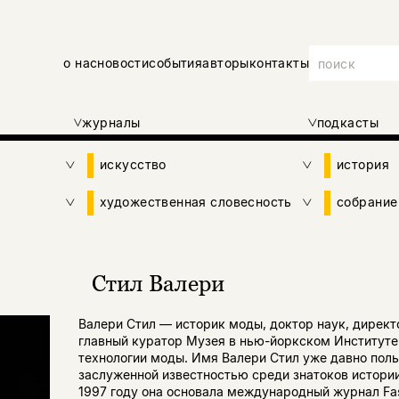
о нас
новости
события
авторы
контакты
журналы
подкасты
искусство
история
художественная словесность
собрание
Стил Валери
Валери Стил — историк моды, доктор наук, директ
главный куратор Музея в нью-йоркском Институте
технологии моды. Имя Валери Стил уже давно поль
заслуженной известностью среди знатоков истори
1997 году она основала международный журнал Fa