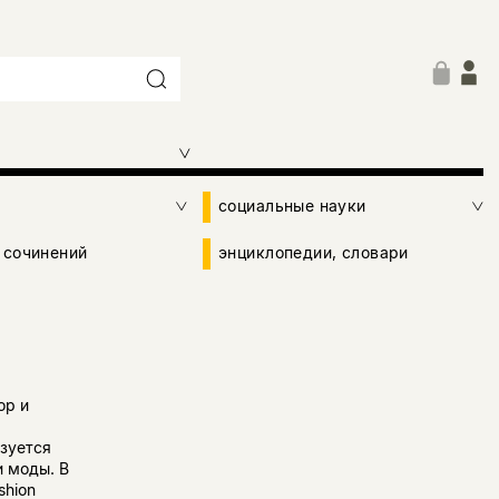
социальные науки
 сочинений
энциклопедии, словари
ор и
зуется
и моды. В
shion