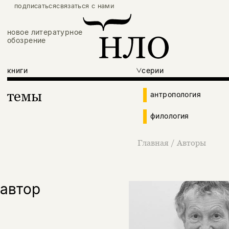
подписаться
связаться с нами
новое литературное
обозрение
книги
серии
темы
антропология
филология
Главная
/
Авторы
автор