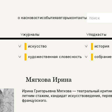
о нас
новости
события
авторы
контакты
журналы
подкасты
искусство
история
художественная словесность
собрание
Мягкова Ирина
Ирина Григорьевна Мягкова — театральный критик
летним стажем, кандидат искусствоведения, перев
французского.