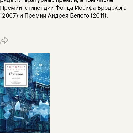
Копировать
Вконтакте
Телеграм
Дзен
Премии-стипендии Фонда Иосифа Бродского
ссылку
(2007) и Премии Андрея Белого (2011).