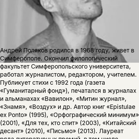
Этой книги временно
нет в продаже.
Подписка на рассылку
Вы можете подписаться на
Раз в неделю мы отправляем рассылку
уведомления, и при поступлении книги
о книгах и событиях «НЛО».
на склад получить письмо на указанный
За подписку дарим промокод на
электронный адрес.
Эта книга
скидку 15%
Андрей Поляков родился в 1968 году, живет в
не предназначена для
Симферополе. Окончил филологический
несовершеннолетних
факультет Симферопольского университета,
работал журналистом, редактором, учителем.
Скажите, пожалуйста,
Публикует стихи с 1992 года (газета
Я соглашаюсь с
Политикой конфиденциальности
вам уже исполнилось 18 лет?
Я соглашаюсь с
Политикой конфиденциальности
«Гуманитарный фонд»), печатался в журналах
и альманахах «Вавилон», «Митин журнал»,
подписаться
«Знамя», «Воздух» и др. Автор книг «Epistulae
да
подписаться
Поделиться
ex Ponto» (1995), «Орфографический минимум»
нет, вернуться назад
(2001), «Для тех, кто спит» (2003), «Китайский
десант» (2010), «Письмо» (2013). Лауреат
ряда литературных премий, в том числе