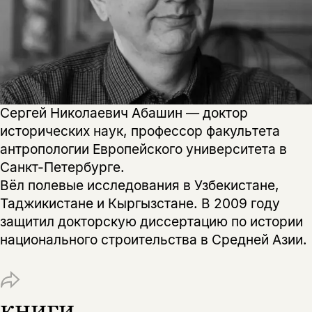
Сергей Николаевич Абашин — доктор
исторических наук, профессор факультета
антропологии Европейского университета в
Санкт-Петербурге.
Вёл полевые исследования в Узбекистане,
Таджикистане и Кыргызстане. В 2009 году
защитил докторскую диссертацию по истории
национального строительства в Средней Азии.
Этой книги временно
нет в продаже.
Подписка на рассылку
книги