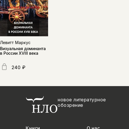
Левитт Маркус
Визуальная доминанта
в России XVIII века
240 ₽
новое литературное
обозрение
Книги
О нас