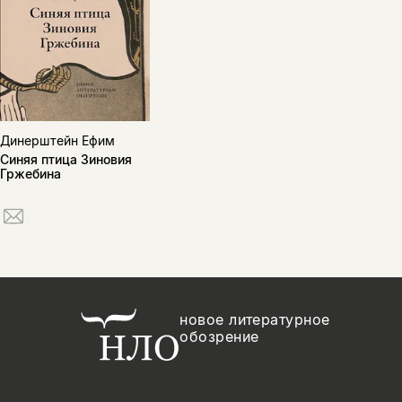
Динерштейн Ефим
Синяя птица Зиновия
Гржебина
новое литературное
обозрение