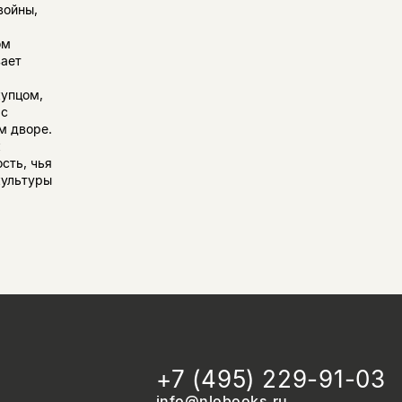
войны,
ом
вает
купцом,
 с
м дворе.
к
сть, чья
культуры
+7 (495) 229-91-03
info@nlobooks.ru