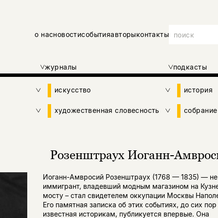
о нас
новости
события
авторы
контакты
журналы
подкасты
искусство
история
художественная словесность
собрание
Розенштраух Иоганн-Амврос
Иоганн-Амвросий Розенштраух (1768 — 1835) — н
иммигрант, владевший модным магазином на Кузн
мосту – стал свидетелем оккупации Москвы Напол
Его памятная записка об этих событиях, до сих пор
известная историкам, публикуется впервые. Она