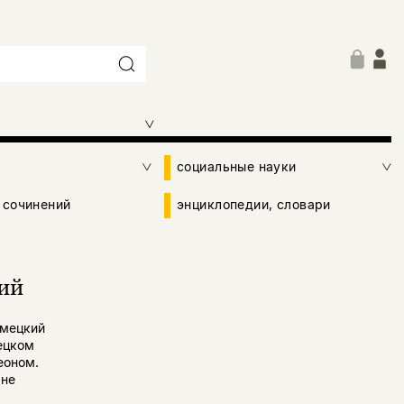
социальные науки
 сочинений
энциклопедии, словари
ий
емецкий
ецком
еоном.
 не