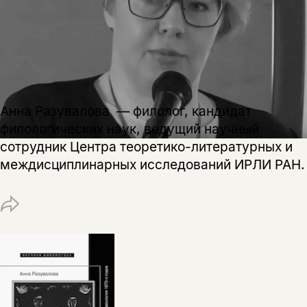
Анна Разувалова — филолог, кандидат
филологических наук, ведущий научный
сотрудник Центра теоретико-литературных и
междисциплинарных исследований ИРЛИ РАН.
Этой книги временно
нет в продаже.
Подписка на рассылку