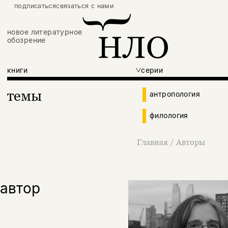
подписаться
связаться с нами
новое литературное
обозрение
книги
серии
темы
антропология
филология
Главная
/
Авторы
автор