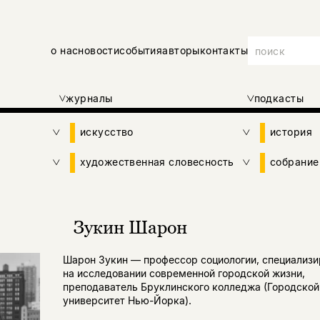
о нас
новости
события
авторы
контакты
журналы
подкасты
искусство
история
художественная словесность
собрание
Зукин Шарон
Шарон Зукин — профессор социологии, специализи
на исследовании современной городской жизни,
преподаватель Бруклинского колледжа (Городской
университет Нью-Йорка).