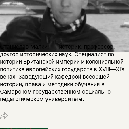
на склад получить письмо на указанный
За подписку дарим промокод на
электронный адрес.
Эта книга
скидку 15%
не предназначена для
несовершеннолетних
Скажите, пожалуйста,
Станислав Малкин — историк, профессор,
Я соглашаюсь с
Политикой конфиденциальности
вам уже исполнилось 18 лет?
Я соглашаюсь с
Политикой конфиденциальности
доктор исторических наук. Специалист по
истории Британской империи и колониальной
подписаться
политике европейских государств в XVIII―XIX
да
подписаться
Поделиться
веках. Заведующий кафедрой всеобщей
нет, вернуться назад
истории, права и методики обучения в
Самарском государственном социально-
педагогическом университете.
Копировать
Вконтакте
Телеграм
Дзен
ссылку