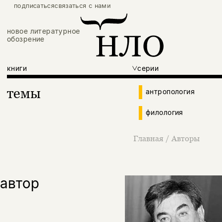
подписаться
связаться с нами
новое литературное
обозрение
книги
серии
темы
антропология
филология
Главная
/
Авторы
автор