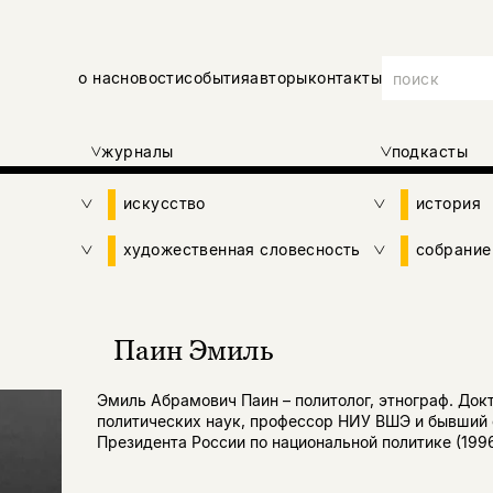
о нас
новости
события
авторы
контакты
журналы
подкасты
искусство
история
художественная словесность
собрание
Паин Эмиль
Эмиль Абрамович Паин – политолог, этнограф. Док
политических наук, профессор НИУ ВШЭ и бывший 
Президента России по национальной политике (1996