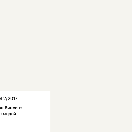
М 2/2017
н Винсент
с модой