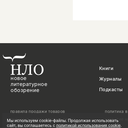
Книги
новое
Журналы
литературное
Подкасты
обозрение
правила продажи товаров
политика 
политика использования cookie
согласие 
Мы используем cookie-файлы. Продолжая использовать
сайт, вы соглашаетесь с
политикой использования cookie
.
© Новое литературное обозрение. 2026