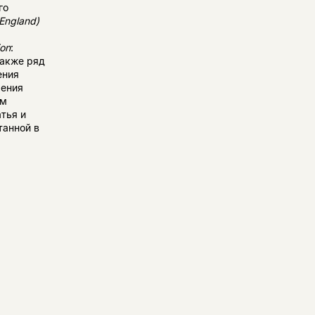
го
England
)
ion
:
также ряд
ения
шения
ым
тья и
танной в