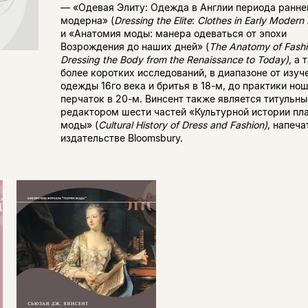
— «Одевая Элиту: Одежда в Англии периода ранне
модерна» (
Dressing
the
Elite
:
Clothes
in
Early
Modern
и «Анатомия моды: манера одеваться от эпохи
Возрождения до наших дней» (
The
Anatomy
of
Fash
Dressing
the
Body
from
the
Renaissance
to
Today
),
а 
более коротких исследований, в диапазоне от изуч
одежды 16го века и бритья в 18-м, до практики но
перчаток в 20-м. Винсент также является титульн
редактором шести частей «Культурной истории пла
моды» (
Cultural
History
of
Dress
and
Fashion
)
, напеча
издательстве Bloomsbury.