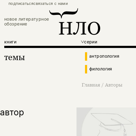
подписаться
связаться с нами
новое литературное
обозрение
книги
серии
темы
антропология
филология
Главная
/
Авторы
автор