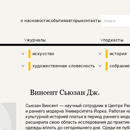
о нас
новости
события
авторы
контакты
журналы
подкасты
искусство
история
художественная словесность
собрание
Винсент Сьюзан Дж.
Сьюзан Винсент — научный сотрудник в Центре Ре
и раннего модерна Университета Йорка. Работая н
культурной историей платья в период раннего моде
расширила свою область исследования до практик
одежды вплоть до сегодняшнего дня. Среди ее пуб