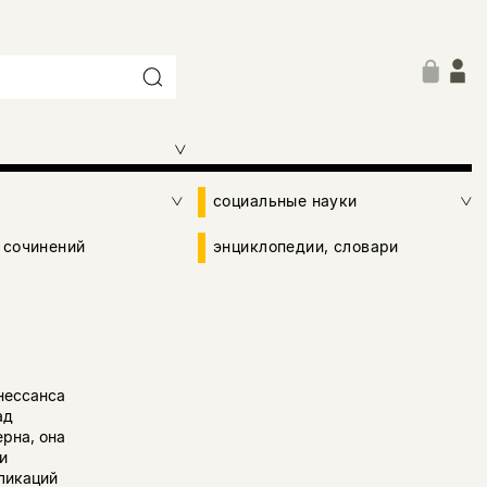
социальные науки
 сочинений
энциклопедии, словари
нессанса
ад
рна, она
и
ликаций