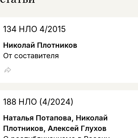
Скажите, пожалуйста,
Я соглашаюсь с
Политикой конфиденциальности
вам уже исполнилось 18 лет?
Я соглашаюсь с
Политикой конфиденциальности
134 НЛО 4/2015
подписаться
да
подписаться
Поделиться
Николай Плотников
нет, вернуться назад
От составителя
Копировать
Вконтакте
Телеграм
Дзен
ссылку
188 НЛО (4/2024)
Наталья Потапова, Николай
Плотников, Алексей Глухов