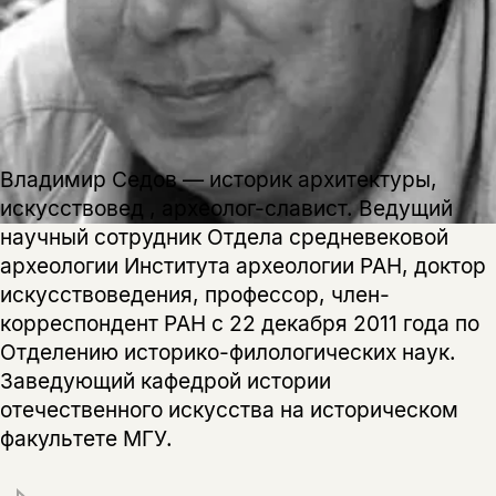
подписаться
да
подписаться
Поделиться
нет, вернуться назад
Владимир Седов — историк архитектуры,
Копировать
Вконтакте
Телеграм
Дзен
искусствовед , археолог-славист. Ведущий
ссылку
научный сотрудник Отдела средневековой
археологии Института археологии РАН, доктор
искусствоведения, профессор, член-
корреспондент РАН с 22 декабря 2011 года по
Отделению историко-филологических наук.
Заведующий кафедрой истории
отечественного искусства на историческом
факультете МГУ.