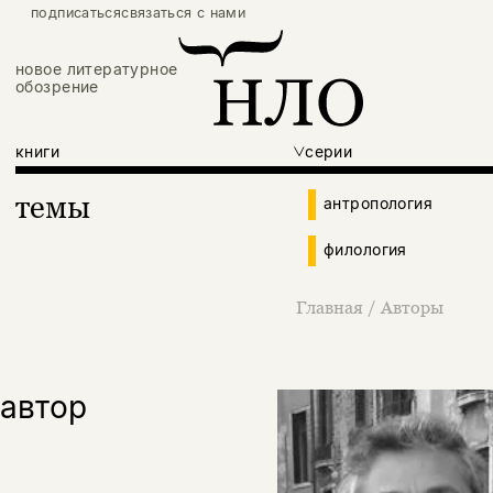
подписаться
связаться с нами
новое литературное
обозрение
книги
серии
темы
антропология
филология
Главная
/
Авторы
автор