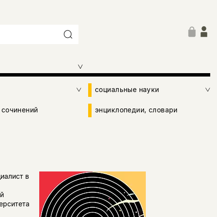
социальные науки
 сочинений
энциклопедии, словари
иалист в
й
ерситета