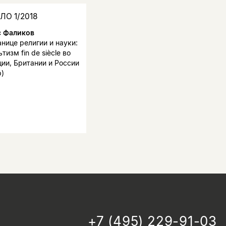
НЛО 1/2018
с Фаликов
анице религии и науки:
тизм fin de siècle во
ии, Британии и России
р)
+7 (495) 229-91-03