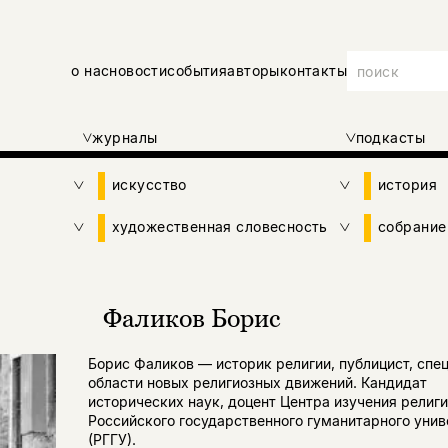
о нас
новости
события
авторы
контакты
журналы
подкасты
искусство
история
художественная словесность
собрание
Фаликов Борис
Борис Фаликов — историк религии, публицист, спец
области новых религиозных движений. Кандидат
исторических наук, доцент Центра изучения религи
Российского государственного гуманитарного унив
(РГГУ).