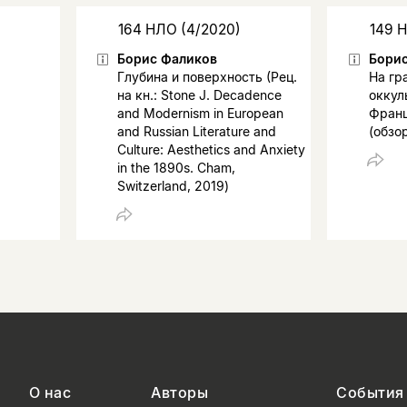
164 НЛО (4/2020)
149 
Борис Фаликов
Бори
Глубина и поверхность (Рец.
На гр
на кн.: Stone J. Decadence
оккуль
and Modernism in European
Франц
and Russian Literature and
(обзо
Culture: Aesthetics and Anxiety
in the 1890s. Cham,
Switzerland, 2019)
О нас
Авторы
События