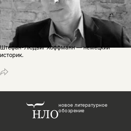
нет, вернуться назад
Копировать
Вконтакте
Телеграм
Дзен
ссылку
Штефан-Людвиг Хоффманн — немецкий
историк.
новое литературное
обозрение